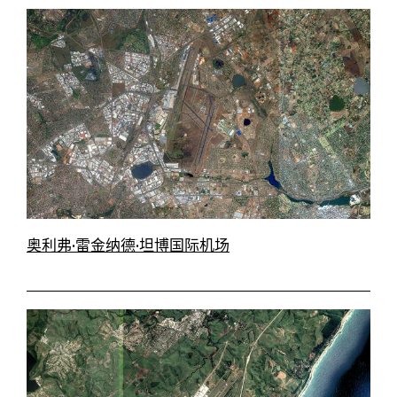
奥利弗·雷金纳德·坦博国际机场