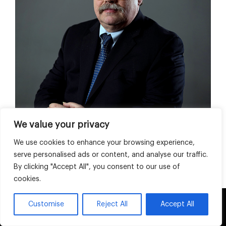
We value your privacy
We use cookies to enhance your browsing experience,
serve personalised ads or content, and analyse our traffic.
办公室: 芝加哥
By clicking "Accept All", you consent to our use of
电话:
+1 773 628 2905
cookies.
Tom.Burkman@landrumbrown.com
This website uses cookies and third party
Customise
Reject All
Accept All
OK
services.
John DeCoster