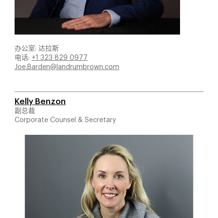
办公室: 达拉斯
电话:
+1 323 829 0977
Joe.Barden@landrumbrown.com
Kelly Benzon
副总裁
Corporate Counsel & Secretary