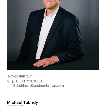
办公室: 辛辛那提
电话:
+1 513 223 8080
Jeff.Schulthess@landrumbrown.com
Michael Tubridy