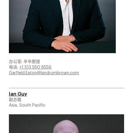
办公室: 辛辛那提
电话:
+1 513 550 8556
Garfield.Eaton@landrumbrown.com
Ian Guy
副总裁
Asia, South Pacific