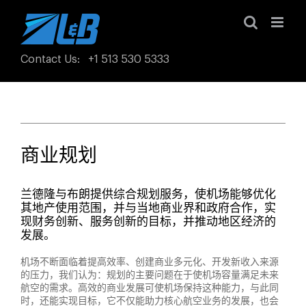
Skip
to
content
Contact Us
:
+1 513 530 5333
商业规划
兰德隆与布朗提供综合规划服务，使机场能够优化
其地产使用范围，并与当地商业界和政府合作，实
现财务创新、服务创新的目标，并推动地区经济的
发展。
机场不断面临着提高效率、创建商业多元化、开发新收入来源
的压力，我们认为：规划的主要问题在于使机场容量满足未来
航空的需求。高效的商业发展可使机场保持这种能力，与此同
时，还能实现目标，它不仅能助力核心航空业务的发展，也会