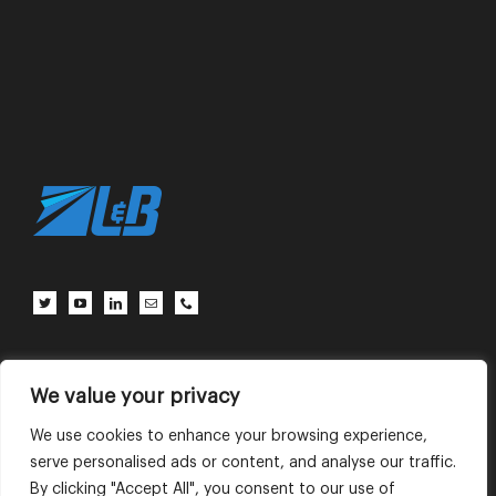
客户中心
联系我们
使用条款
We value your privacy
We use cookies to enhance your browsing experience,
serve personalised ads or content, and analyse our traffic.
English
中文 (中国)
By clicking "Accept All", you consent to our use of