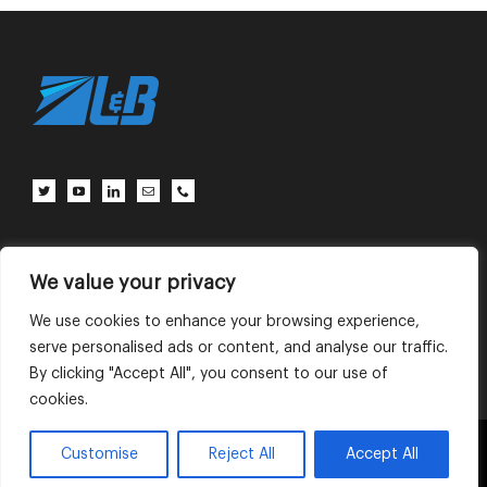
客户中心
联系我们
使用条款
We value your privacy
We use cookies to enhance your browsing experience,
serve personalised ads or content, and analyse our traffic.
English
中文 (中国)
By clicking "Accept All", you consent to our use of
cookies.
This website uses cookies and third party
Customise
Reject All
Accept All
OK
services.