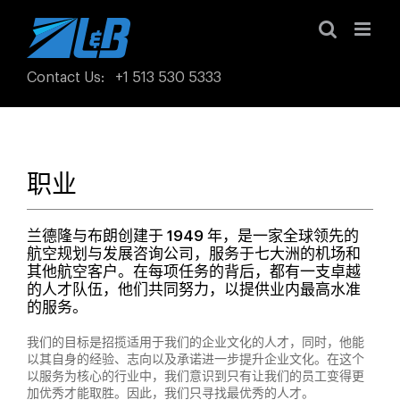
Skip
to
content
Contact Us
:
+1 513 530 5333
职业
兰德隆与布朗创建于 1949 年，是一家全球领先的
航空规划与发展咨询公司，服务于七大洲的机场和
其他航空客户。在每项任务的背后，都有一支卓越
的人才队伍，他们共同努力，以提供业内最高水准
的服务。
我们的目标是招揽适用于我们的企业文化的人才，同时，他能
以其自身的经验、志向以及承诺进一步提升企业文化。在这个
以服务为核心的行业中，我们意识到只有让我们的员工变得更
加优秀才能取胜。因此，我们只寻找最优秀的人才。