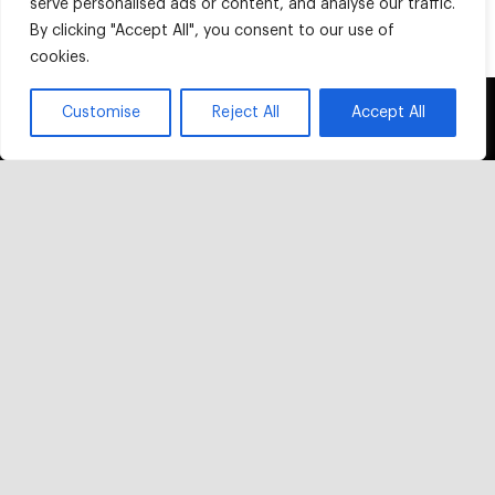
serve personalised ads or content, and analyse our traffic.
By clicking "Accept All", you consent to our use of
cookies.
This website uses cookies and third party
Customise
Reject All
Accept All
OK
services.
芝加哥奥黑尔国际机场