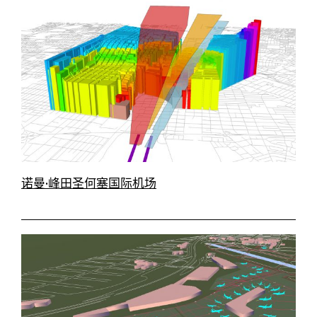
诺曼·峰田圣何塞国际机场