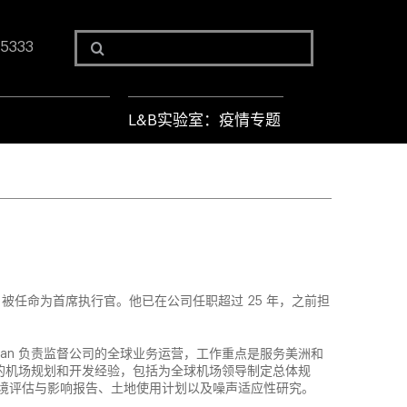
Search
 5333
for:
L&B实验室：疫情专题
7 年 6 月被任命为首席执行官。他已在公司任职超过 25 年，之前担
yman 负责监督公司的全球业务运营，工作重点是服务美洲和
年的机场规划和开发经验，包括为全球机场领导制定总体规
境评估与影响报告、土地使用计划以及噪声适应性研究。