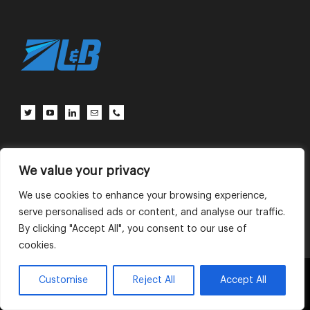
客户中心
联系我们
使用条款
We value your privacy
We use cookies to enhance your browsing experience,
serve personalised ads or content, and analyse our traffic.
English
中文 (中国)
By clicking "Accept All", you consent to our use of
cookies.
This website uses cookies and third party
Customise
Reject All
Accept All
OK
services.