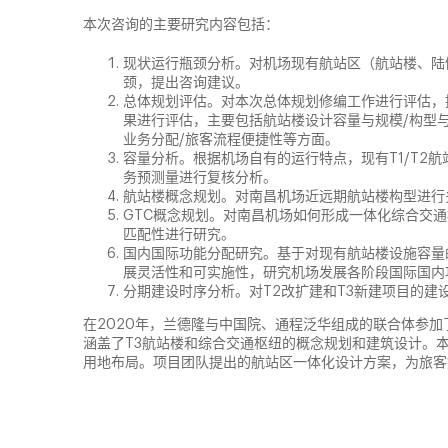
本次咨询的主要研究内容包括：
现状运行瓶颈分析。对机场现有航站区（航站楼、陆
颈，提出咨询建议。
总体规划评估。对本次总体规划修编工作进行评估，
果进行评估，主要包括航站楼设计容量与规模/构型与
业务分配/旅客流程便捷性等方面。
容量分析。根据机场自有的运行特点，现有T1/T2
务预测量进行复核分析。
航站楼概念规划。对南昌机场近远期航站楼构型进行
GTC概念规划。对南昌机场如何形成一体化综合交通
匹配性进行研究。
国内国际功能分配研究。基于对现有航站楼设施容量
展灵活性和可实施性，研究机场发展各阶段国际国内
分期建设时序分析。对T2改扩建和T3新建项目的建
在2020年，兰德隆与中国院、通程泛华组成的联合体参
涵盖了T3航站楼和综合交通枢纽的概念规划和建筑设计。
用地布局。项目团队提出的航站区一体化设计方案，为旅客