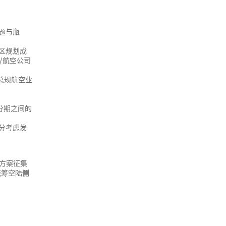
题与瓶
区规划成
/航空公司
总规航空业
分期之间的
分考虑发
方案征集
统筹空陆侧