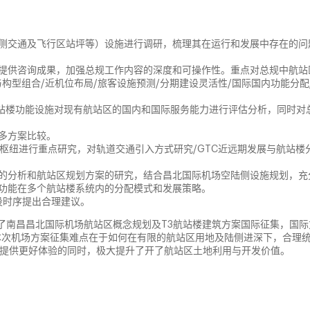
侧交通及飞行区站坪等）设施进行调研，梳理其在运行和发展中存在的问
提供咨询成果，加强总规工作内容的深度和可操作性。重点对总规中航站
构型组合/近机位布局/旅客设施预测/分期建设灵活性/国际国内功能分配
航站楼功能设施对现有航站区的国内和国际服务能力进行评估分析，同时对
多方案比较。
枢纽进行重点研究，对轨道交通引入方式研究/GTC近远期发展与航站楼
的分析和航站区规划方案的研究，结合昌北国际机场空陆侧设施规划，充
功能在多个航站楼系统内的分配模式和发展策略。
设时序提出合理建议。
加了南昌昌北国际机场航站区概念规划及T3航站楼建筑方案国际征集，国际
本次机场方案征集难点在于如何在有限的航站区用地及陆侧进深下，合理
提供更好体验的同时，极大提升了开了航站区土地利用与开发价值。