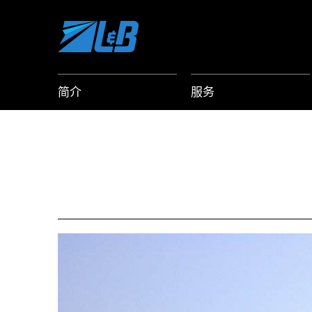
Skip
to
content
简介
服务
View
Larger
Image