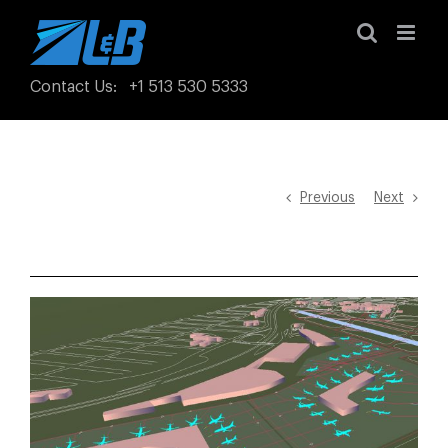
Skip
to
content
Contact Us
:
+1 513 530 5333
Previous
Next
View
Larger
Image