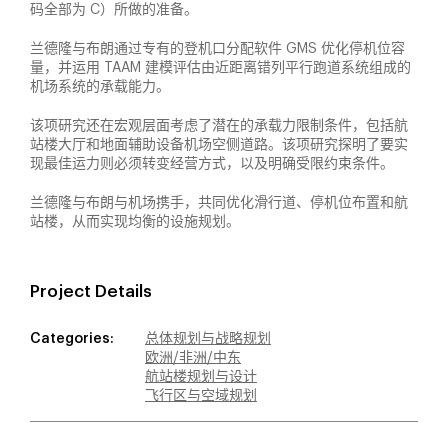
码全部为 C）所做的准备。
兰德隆与布朗通过专有的登机口分配软件 GMS 优化停机位容
量，并运用 TAAM 建模评估由近距离错列平行跑道系统组成的
机场系统的承载能力。
该项研究还在宏观层面考虑了潜在的承载力限制条件，包括航
站楼大厅和地面辅助设备机场空侧道路。该项研究探明了要实
现最佳运力则必须转变经营方式，以及明确受限约束条件。
兰德隆与布朗与机场携手，共同优化滑行道、停机位布置和航
站楼，从而实现均衡的设施规划。
Project Details
Categories:
总体规划与战略规划
欧洲/非洲/中东
航站楼规划与设计
飞行区与空域规划