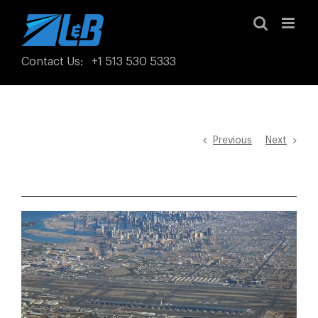
Skip
to
content
Contact Us
:
+1 513 530 5333
Previous
Next
View
Larger
Image