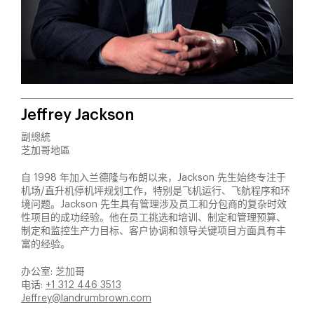
Jeffrey Jackson
副總統
芝加哥地區
自 1998 年加入兰德隆与布朗以来，Jackson 先生始终专注于
机场/直升机停机坪规划工作，特别是飞机运行、飞航程序和环
境问题。Jackson 先生具有管理涉及员工和分包商的复杂时效
性项目的成功经验。他在员工挑选和培训、制定和管理预算、
制定和监控生产力目标、客户协调和领导关键项目方面具有丰
富的经验。
办公室: 芝加哥
电话:
+1 312 446 3513
Jeffrey@landrumbrown.com