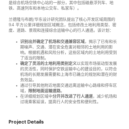
是综合机场空铁中心站的一部分，其中包括磁悬浮列车、地
铁、高速列车和本地公交车、私家车）。
兰德隆与布朗/华东设计研究团队提出了核心开发区域周围的
9.4 平方公里详细规划区域概念，包括修改土地利用类型、密
度、道路、景观和连接综合运输中心的行人通道。该计划：
识别出并确定了机场和交通兼容区域
，揭示了已有和长
期噪声、交通、潜在安全危害对相邻的土地利用的影
响。根据机遇和风险分析，这些区域内的土地利用受到
了适当的限制。
确定了灵活的土地利用类别定义
以实现市场驱动型发展
的灵活性，同时保护空铁运输中心的建设目的，以符合
机场的长期发展需要和上海市已确立的规划和潜在的财
务效益。
通过引导其他附近地面交通远离运输中心路缘和停车区
域，
限制地面运输道路
。
在详细规划区域中
分开并改进了行人通道
，减少机场和
过境乘客延误，提高行人的安全性和便利性。
Project Details