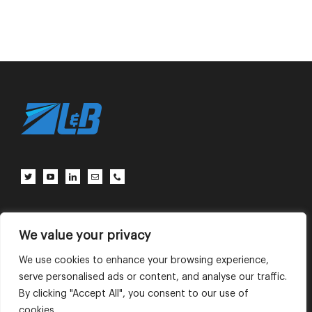
客户中心
联系我们
使用条款
We value your privacy
We use cookies to enhance your browsing experience,
serve personalised ads or content, and analyse our traffic.
English
中文 (中国)
By clicking "Accept All", you consent to our use of
cookies.