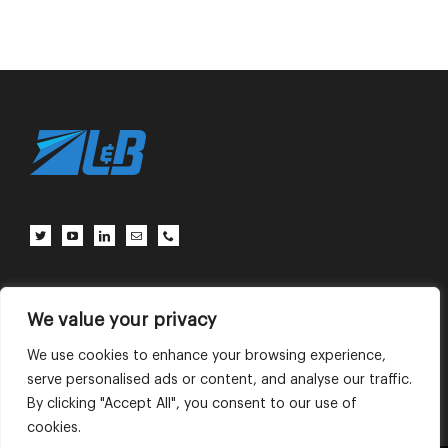
客户中心
联系我们
使用条款
We value your privacy
We use cookies to enhance your browsing experience,
serve personalised ads or content, and analyse our traffic.
English
中文 (中国)
By clicking "Accept All", you consent to our use of
cookies.