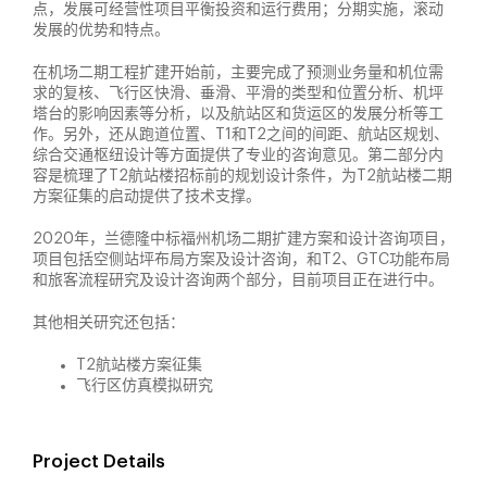
点，发展可经营性项目平衡投资和运行费用；分期实施，滚动
发展的优势和特点。
在机场二期工程扩建开始前，主要完成了预测业务量和机位需
求的复核、飞行区快滑、垂滑、平滑的类型和位置分析、机坪
塔台的影响因素等分析，以及航站区和货运区的发展分析等工
作。另外，还从跑道位置、T1和T2之间的间距、航站区规划、
综合交通枢纽设计等方面提供了专业的咨询意见。第二部分内
容是梳理了T2航站楼招标前的规划设计条件，为T2航站楼二期
方案征集的启动提供了技术支撑。
2020年，兰德隆中标福州机场二期扩建方案和设计咨询项目，
项目包括空侧站坪布局方案及设计咨询，和T2、GTC功能布局
和旅客流程研究及设计咨询两个部分，目前项目正在进行中。
其他相关研究还包括：
T2航站楼方案征集
飞行区仿真模拟研究
Project Details