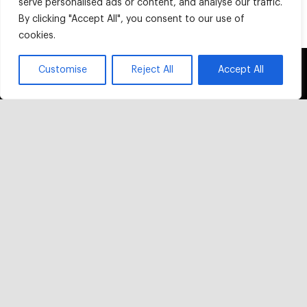
serve personalised ads or content, and analyse our traffic.
By clicking "Accept All", you consent to our use of
cookies.
This website uses cookies and third party
Customise
Reject All
Accept All
OK
services.
北京大兴机场